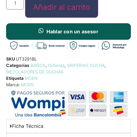
Añadir al carrito
Hablar con un asesor
SKU
UT3291BL
Categorías
BAÑOS
,
Griferías
,
GRIFERIAS DUCHA
,
MEZCLADORES DE DUCHAS
Etiqueta
MOEN
Marca:
MOEN
Ficha Técnica