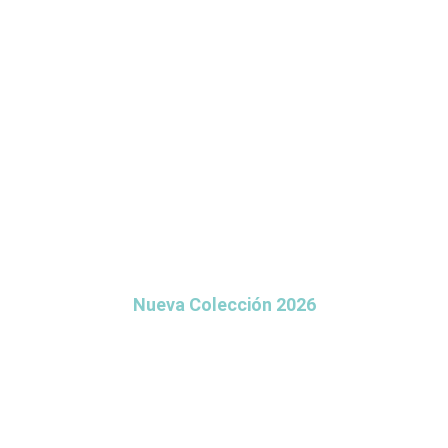
Nueva Colección 2026
GRIFERÍAS Y SOLUCIONES
PREMIUM PARA BAÑOS Y
COCINAS
Transforma tu espacio con
estilo, calidad y soporte experto.