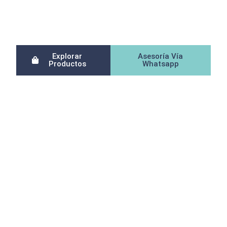
Compra online con envíos a toda
Colombia.
Explorar
Asesoría Vía
Productos
Whatsapp