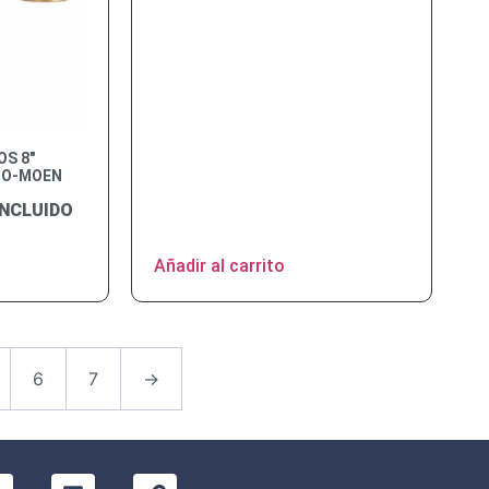
S 8″
DO-MOEN
INCLUIDO
Añadir al carrito
6
7
→