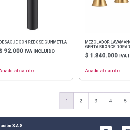
DESAGUE CON REBOSE GUNMETLA
MEZCLADOR LAVAMANO
GENTA BRONCE DORA
$
92.000
IVA INCLUIDO
$
1.840.000
IVA 
Añadir al carrito
Añadir al carrito
1
2
3
4
5
ración S.A.S