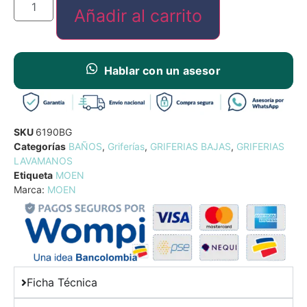
Añadir al carrito
Hablar con un asesor
SKU
6190BG
Categorías
BAÑOS
,
Griferías
,
GRIFERIAS BAJAS
,
GRIFERIAS
LAVAMANOS
Etiqueta
MOEN
Marca:
MOEN
Ficha Técnica