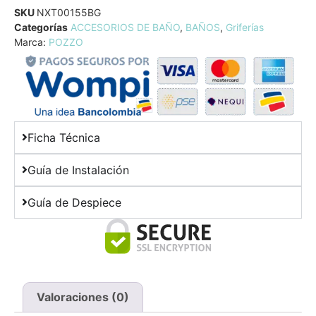
SKU
NXT00155BG
Categorías
ACCESORIOS DE BAÑO
,
BAÑOS
,
Griferías
Marca:
POZZO
Ficha Técnica
Guía de Instalación
Guía de Despiece
Valoraciones (0)