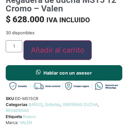
Cromo – Valen
$
628.000
IVA INCLUIDO
30 disponibles
Añadir al carrito
Hablar con un asesor
SKU
DD-MS15CR
Categorías
BAÑOS
,
Griferías
,
GRIFERIAS DUCHA
,
REGADERAS
Etiqueta
Nuevo
Marca:
VALEN