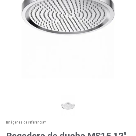
Imágenes de referencia*
Regadera de ducha MS15 12″