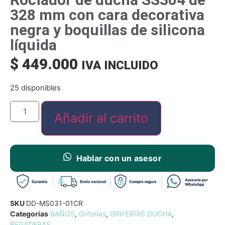
328 mm con cara decorativa
negra y boquillas de silicona
líquida
$
449.000
IVA INCLUIDO
25 disponibles
Añadir al carrito
Hablar con un asesor
SKU
DD-MS031-01CR
Categorías
BAÑOS
,
Griferías
,
GRIFERIAS DUCHA
,
REGADERAS