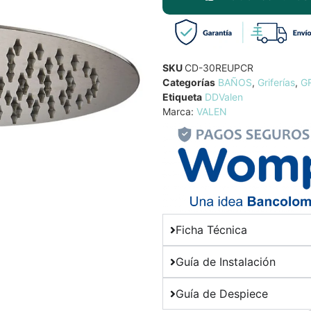
SKU
CD-30REUPCR
Categorías
BAÑOS
,
Griferías
,
G
Etiqueta
DDValen
Marca:
VALEN
Ficha Técnica
Guía de Instalación
Guía de Despiece