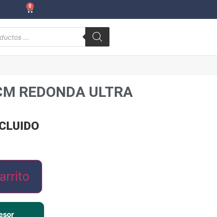
0
CM REDONDA ULTRA
NCLUIDO
arrito
esor