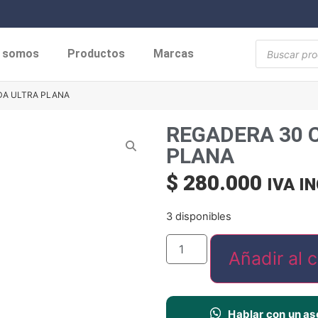
s somos
Productos
Marcas
DA ULTRA PLANA
REGADERA 30 
PLANA
$
280.000
IVA I
3 disponibles
Añadir al c
Hablar con un as