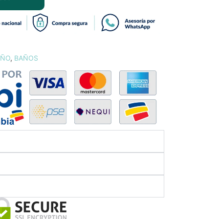
AÑO
,
BAÑOS