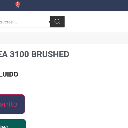
0
EA 3100 BRUSHED
CLUIDO
arrito
esor