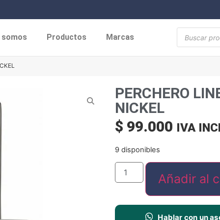
s somos
Productos
Marcas
ICKEL
PERCHERO LIN
NICKEL
$
99.000
IVA IN
9 disponibles
Añadir al c
Hablar con un as