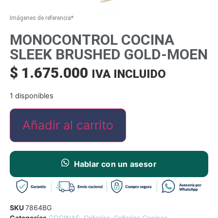
Imágenes de referencia*
MONOCONTROL COCINA
SLEEK BRUSHED GOLD-MOEN
$
1.675.000
IVA INCLUIDO
1 disponibles
Añadir al carrito
Hablar con un asesor
SKU
7864BG
Categorías
COCINAS
,
Griferías
,
Griferías Cocinas