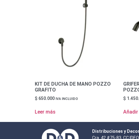
KIT DE DUCHA DE MANO POZZO
GRIFE
GRAFITO
POZZO
$
650.000
$
1.450
IVA INCLUIDO
Leer más
Añadir 
Distribuciones y Deco
Cra. 42 #75-83, CC IDEO,