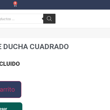
0
E DUCHA CUADRADO
NCLUIDO
arrito
esor