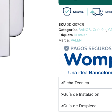
SKU
DD-207CR
Categorías
BAÑOS
,
Griferías
,
G
Etiqueta
DDValen
Marca:
VALEN
Ficha Técnica
Guía de Instalación
Guía de Despiece