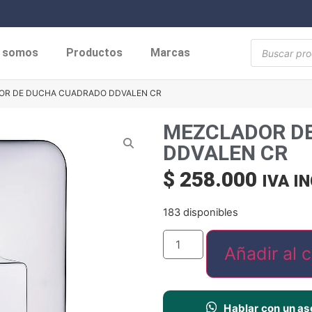
s somos
Productos
Marcas
OR DE DUCHA CUADRADO DDVALEN CR
MEZCLADOR D
DDVALEN CR
$
258.000
IVA I
183 disponibles
Añadir al c
Hablar con un as