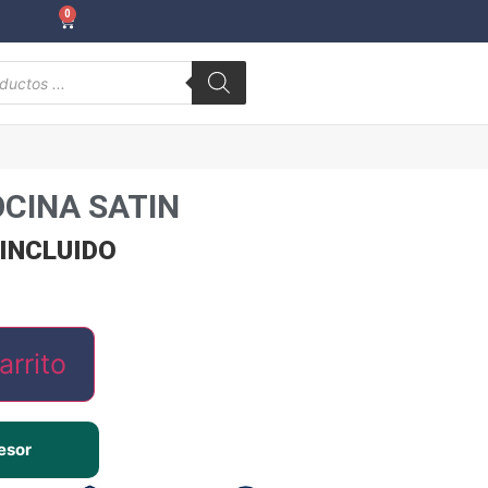
0
OCINA SATIN
 INCLUIDO
arrito
esor