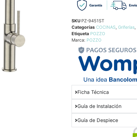
SKU
PZ-9451ST
Categorías
COCINAS
,
Griferías
,
Etiqueta
POZZO
Marca:
POZZO
Ficha Técnica
Guía de Instalación
Guía de Despiece