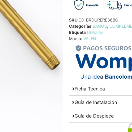
SKU
CD-BRDURERE36BG
Categorías
BAÑOS
,
COMPLEME
Etiqueta
DDValen
Marca:
VALEN
Ficha Técnica
Guía de Instalación
Guía de Despiece