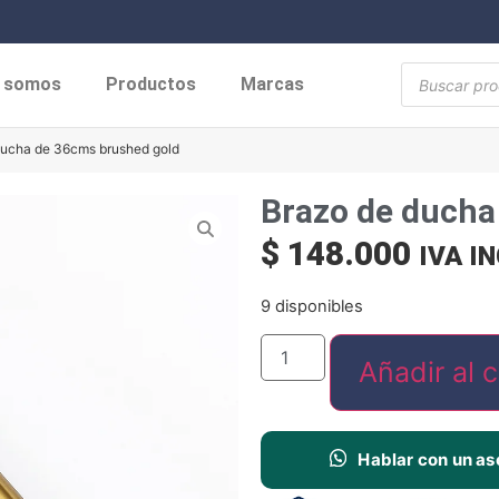
s somos
Productos
Marcas
ducha de 36cms brushed gold
Brazo de ducha
$
148.000
IVA I
9 disponibles
Añadir al c
Hablar con un as