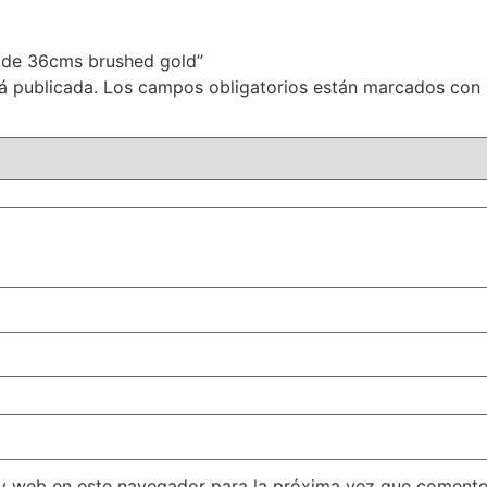
a de 36cms brushed gold”
á publicada.
Los campos obligatorios están marcados con
 y web en este navegador para la próxima vez que comente