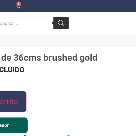
0
 de 36cms brushed gold
NCLUIDO
arrito
esor